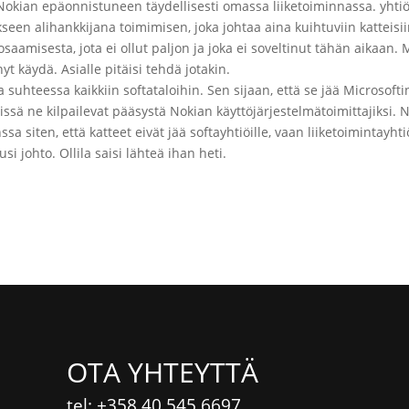
eta Nokian epäonnistuneen täydellisesti omassa liiketoiminnassa. yht
seen alihankkijana toimimisen, joka johtaa aina kuihtuviin katteisii
aamisesta, jota ei ollut paljon ja joka ei soveltinut tähän aikaan. 
nyt käydä. Asialle pitäisi tehdä jotakin.
hteessa kaikkiin softataloihin. Sen sijaan, että se jää Microsoftin
issä ne kilpailevat pääsystä Nokian käyttöjärjestelmätoimittajiksi. 
a siten, että katteet eivät jää softayhtiöille, vaan liiketoimintayhtiö
i johto. Ollila saisi lähteä ihan heti.
OTA YHTEYTTÄ
tel: +358 40 545 6697