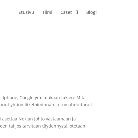
Etusivu
Tiimi
Caset
Blogi
, Iphone, Google ym. mukaan lukien. Mitä
honnut yhtiön liiketoiminnan ja romahduttanut
si asettaa Nokian johto vastaamaan ja
een tai jos tarvitaan täydennystä, otetaan