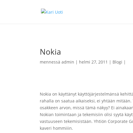
Nokia
mennessä
admin
helmi 27, 2011
Blogi
Nokia on käyttänyt käyttöjärjestelmänsä kehi
rahalla on saatua aikaiseksi, ei yhtään mitään
osakkeen arvon, missä tämä näkyy? Ei ainakaa
Nokian toimintaan ja tekemisiin olisi syytä kä
vastuuseen tekemisistään. Yhtiön Corporate Gove
kaveri hommiiin.