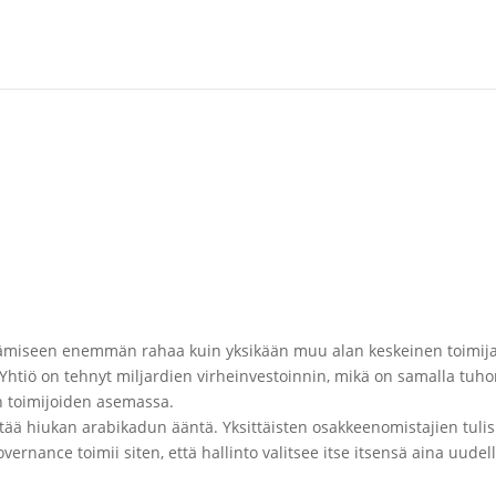
ttämiseen enemmän rahaa kuin yksikään muu alan keskeinen toimija
. Yhtiö on tehnyt miljardien virheinvestoinnin, mikä on samalla tu
n toimijoiden asemassa.
yttää hiukan arabikadun ääntä. Yksittäisten osakkeenomistajien tuli
rnance toimii siten, että hallinto valitsee itse itsensä aina uudell