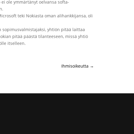
iö ei ole ymmärtänyt oelvansa softa-
n.
Microsoft teki Nokiasta oman alihankkijansa, oli
 sopimusvalmistajaksi, yhtiön pitää laittaa
Nokian pitää päästä tilanteeseen, missä yhtiö
lle itselleen.
Ihmisoikeutta
→