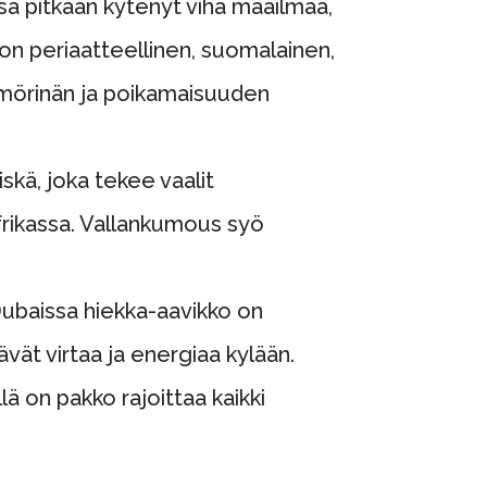
sä pitkään kytenyt viha maailmaa,
a on periaatteellinen, suomalainen,
omörinän ja poikamaisuuden
iskä, joka tekee vaalit
Afrikassa. Vallankumous syö
 Dubaissa hiekka-aavikko on
ävät virtaa ja energiaa kylään.
lä on pakko rajoittaa kaikki