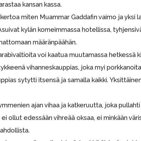
arastaa kansan kassa.
si kertoa miten Muammar Gaddafin vaimo ja yksi la
uivat kylän komeimmassa hotellissa, tyhjensivät ka
temattomaan määränpäähän.
 arabivaltioita voi kaatua muutamassa hetkessä
ykkeenä vihanneskauppias, joka myi porkkanoitaa
auppias sytytti itsensä ja samalla kaikki. Yksittäin
kymmenien ajan vihaa ja katkeruutta, joka pullaht
a ei ollut edessään vihreää oksaa, ei minkään väri
hdollista.