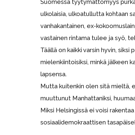
Suomessa tyytymättömyys purkautu
ulkolaisia, ulkoatullutta kohtaan 
vanhakantainen, ex-kokoomuslaine
vastainen rintama tulee ja syö, 
Täällä on kaikki varsin hyvin, siksi
mielenkiintoisiksi, minkä jälkeen 
lapsensa.
Mutta kuitenkin olen sitä mieltä, 
muuttunut Manhattaniksi, huumaavan
Miksi Helsingissä ei voisi rakentaa
sosiaalidemokraattisen tasapäiseks