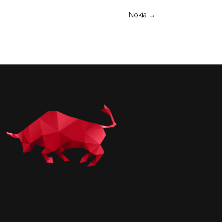
Nokia
→