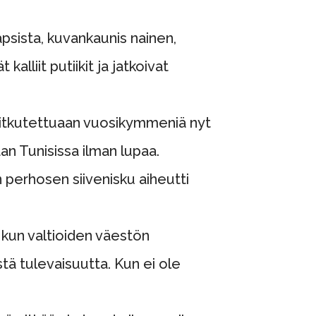
psista, kuvankaunis nainen,
lliit putiikit ja jatkoivat
 kitkutettuaan vuosikymmeniä nyt
n Tunisissa ilman lupaa.
en perhosen siivenisku aiheutti
i kun valtioiden väestön
stä tulevaisuutta. Kun ei ole