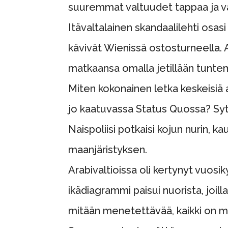
suuremmat valtuudet tappaa ja v
Itävaltalainen skandaalilehti osa
kävivät Wienissä ostosturneella. As
matkaansa omalla jetillään tun
Miten kokonainen letka keskeisiä
jo kaatuvassa Status Quossa? Syt
Naispoliisi potkaisi kojun nurin, k
maanjäristyksen.
Arabivaltioissa oli kertynyt vuosi
ikädiagrammi paisui nuorista, joill
mitään menetettävää, kaikki on ma