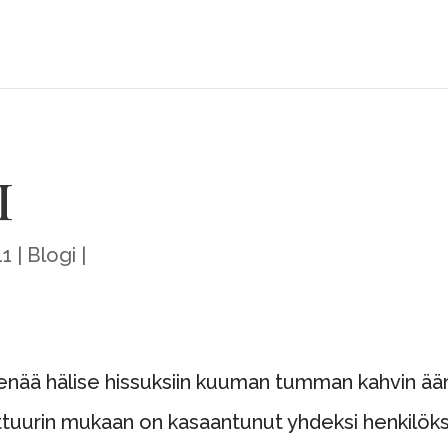
i
11
Blogi
 enää hälise hissuksiin kuuman tumman kahvin ää
ulttuurin mukaan on kasaantunut yhdeksi henkilöks