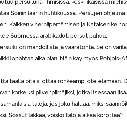
u persuiluna. Ihmisissä, keski-ikäisissä miehis
sataa Soinin laariin huhtikuussa. Persujen ohjelm
n. Kaikken viherpiipertämisen ja Kataisen kein
tekee Suomessa arabikadut, persut puhuu.
 persuilu on mahdollista ja vaaratonta. Se on värilä
kaikki lopahtaa aika pian. Näin käy myös Pohjois-
että täällä pitäisi ottaa rohkeampi ote elämään.
 korkeiksi pilvenpiirtäjiksi, jotka itsessään lisä
 samanlaisia taloja, jos joku haluaa, miksi säännöil
i. Sossut lakkaa, voisko taloja alkaa korottaa?