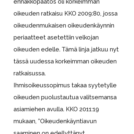
ennakkopäätös oli korkeimman
oikeuden ratkaisu KKO 2009:80, jossa
oikeudenmukaisen oikeudenkäynnin
periaatteet asetettiin velkojan
oikeuden edelle. Tämä linja jatkuu nyt
tässä uudessa korkeimman oikeuden
ratkaisussa.
Ihmisoikeussopimus takaa syytetylle
oikeuden puolustautua valitsemansa
asiamiehen avulla. KKO 2011:19
mukaan, ”Oikeudenkäyntiavun
saaminen on edellyttänyt