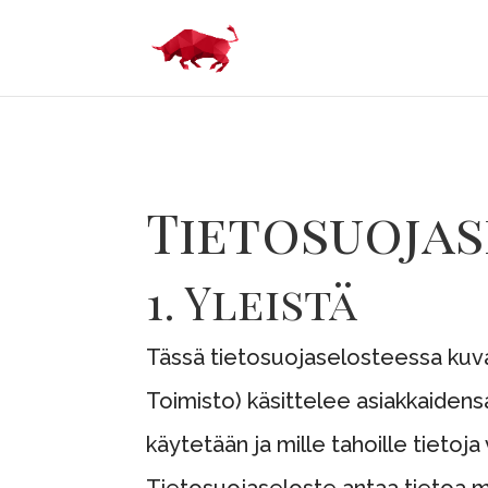
Tietosuoja
1. Yleistä
Tässä tietosuojaselosteessa kuvat
Toimisto) käsittelee asiakkaidensa 
käytetään ja mille tahoille tietoj
Tietosuojaseloste antaa tietoa my