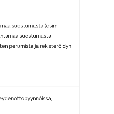
tamaa suostumusta (esim.
yn antamaa suostumusta
ten perumista ja rekisteröidyn
hteydenottopyynnöissä,