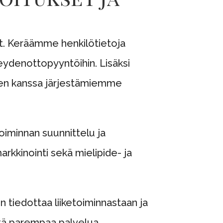
ot. Keräämme henkilötietoja
eydenottopyyntöihin. Lisäksi
den kanssa järjestämiemme
toiminnan suunnittelu ja
arkkinointi sekä mielipide- ja
n tiedottaa liiketoiminnastaan ja
istä parempaa palvelua.