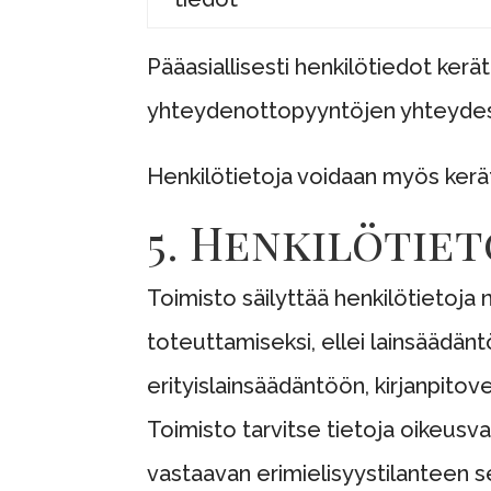
Pääasiallisesti henkilötiedot kerä
yhteydenottopyyntöjen yhteyde
Henkilötietoja voidaan myös kerätä
5. Henkilötie
Toimisto säilyttää henkilötietoja 
toteuttamiseksi, ellei lainsäädän
erityislainsäädäntöön, kirjanpitovelv
Toimisto tarvitse tietoja oikeusv
vastaavan erimielisyystilanteen se