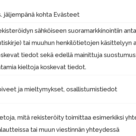
. jäljempänä kohta Evästeet
ekisteröidyn sähköiseen suoramarkkinointiin an
tiskirje) tai muuhun henkilötietojen käsittely
skevat tiedot sekä edellä mainittuja suostumus
tamia kieltoja koskevat tiedot.
iveet ja mieltymykset, osallistumistiedot
etoja, mitä rekisteröity toimittaa esimerkiksi y
lautteissa tai muun viestinnän yhteydessä