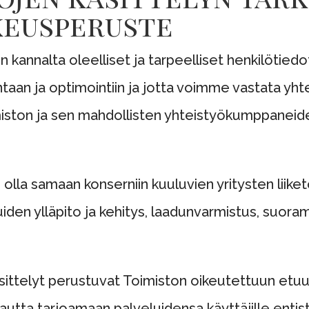
keusperuste
kannalta oleelliset ja tarpeelliset henkilötied
aan ja optimointiin ja jotta voimme vastata yht
miston ja sen mahdollisten yhteistyökumppanei
olla samaan konserniin kuuluvien yritysten liike
uiden ylläpito ja kehitys, laadunvarmistus, suoram
äsittelyt perustuvat Toimiston oikeutettuun etuu
ä kautta tarjoamaan palveluidensa käyttäjille ent