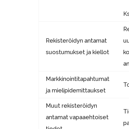
Ks
R
Rekisteröidyn antamat
uu
suostumukset ja kiellot
ko
an
Markkinointitapahtumat
To
ja mielipidemittaukset
Muut rekisteröidyn
Ti
antamat vapaaehtoiset
pa
tiedot