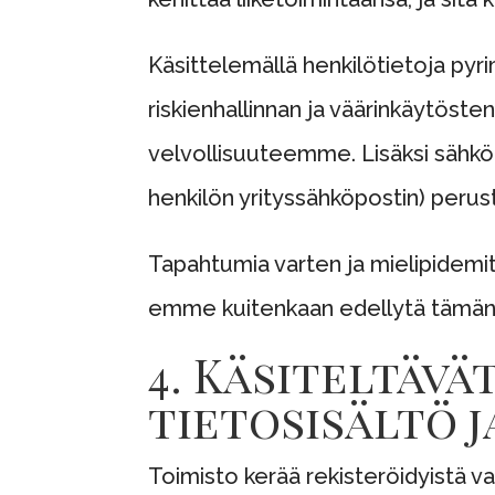
Käsittelemällä henkilötietoja p
riskienhallinnan ja väärinkäytöst
velvollisuuteemme. Lisäksi sähköin
henkilön yrityssähköpostin) per
Tapahtumia varten ja mielipidemit
emme kuitenkaan edellytä tämän t
4. Käsiteltäv
tietosisältö 
Toimisto kerää rekisteröidyistä vai