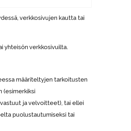
ydessä, verkkosivujen kautta tai
i yhteisön verkkosivuilta.
steessa määriteltyjen tarkoitusten
n (esimerkiksi
vastuut ja velvoitteet), tai ellei
eelta puolustautumiseksi tai