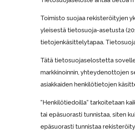
Toimisto suojaa rekisteröityjen y
yleisestä tietosuoja-asetusta (2
tietojenkäsittelytapaa. Tietosuoj
Tätä tietosuojaselostetta sovell
markkinoinnin, yhteydenottojen se
asiakkaiden henkilötietojen käsit
”Henkilötiedoilla” tarkoitetaan kai
tai epäsuorasti tunnistaa, siten k
epäsuorasti tunnistaa rekisteröity