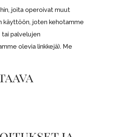
ihin, joita operoivat muut
den käyttöön, joten kehotamme
tai palvelujen
llamme olevia linkkejä). Me
staava
oitukset ja