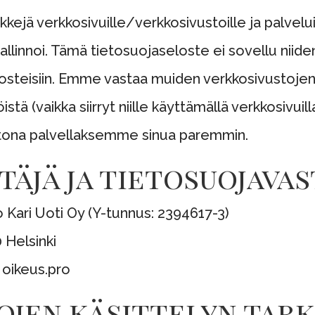
kejä verkkosivuille/verkkosivustoille ja palvelu
hallinnoi. Tämä tietosuojaseloste ei sovellu nii
osteisiin. Emme vastaa muiden verkkosivustojen 
stä (vaikka siirryt niille käyttämällä verkkosivui
ietona palvellaksemme sinua paremmin.
itäjä ja tietosuojava
to Kari Uoti Oy (Y-tunnus: 2394617-3)
 Helsinki
) oikeus.pro
ojen käsittelyn tark