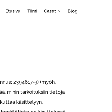
Etusivu
Tiimi
Caset
Blogi
unnus: 2394617-3) (myöh.
, mihin tarkoituksiin tietoja
ikuttaa käsittelyyn.
henkilötietojen käsittelyssä.