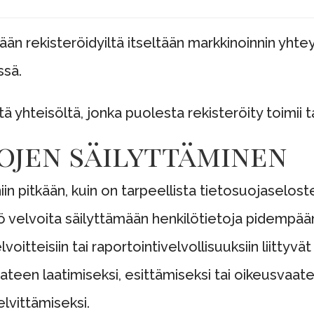
tään rekisteröidyiltä itseltään markkinoinnin yhte
ssä.
 yhteisöltä, jonka puolesta rekisteröity toimii ta
tojen säilyttäminen
niin pitkään, kuin on tarpeellista tietosuojaselo
tö velvoita säilyttämään henkilötietoja pidempää
oitteisiin tai raportointivelvollisuuksiin liittyvät 
aateen laatimiseksi, esittämiseksi tai oikeusvaat
lvittämiseksi.