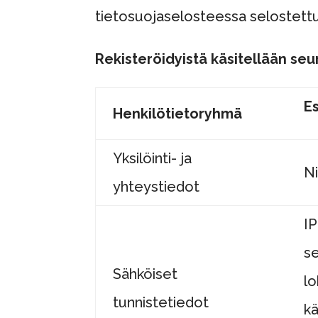
tietosuojaselosteessa selostettu
Rekisteröidyistä käsitellään seur
Es
Henkilötietoryhmä
Yksilöinti- ja
Ni
yhteystiedot
IP
se
Sähköiset
lo
tunnistetiedot
kä