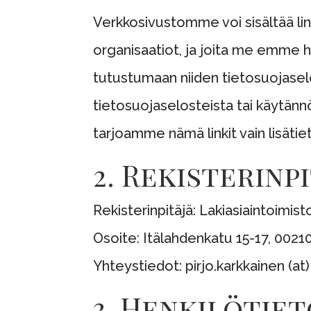
Verkkosivustomme voi sisältää link
organisaatiot, ja joita me emme 
tutustumaan niiden tietosuojasel
tietosuojaselosteista tai käytännöi
tarjoamme nämä linkit vain lisät
2. Rekisterinp
Rekisterinpitäjä: Lakiasiaintoimis
Osoite: Itälahdenkatu 15-17, 00210
Yhteystiedot: pirjo.karkkainen (at
3. Henkilötiet