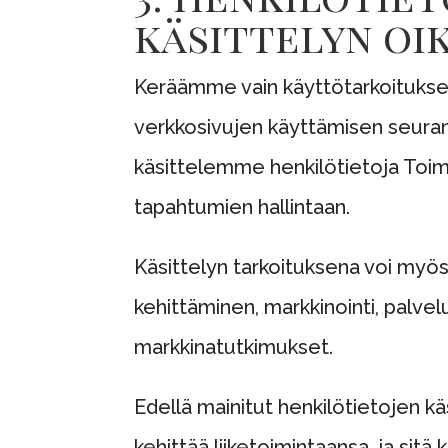
käsittelyn oi
Keräämme vain käyttötarkoituksen 
verkkosivujen käyttämisen seurant
käsittelemme henkilötietoja Toi
tapahtumien hallintaan.
Käsittelyn tarkoituksena voi myös 
kehittäminen, markkinointi, palvel
markkinatutkimukset.
Edellä mainitut henkilötietojen k
kehittää liiketoimintaansa, ja sit