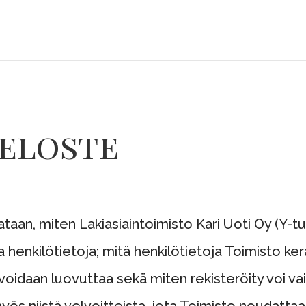
seloste
aan, miten Lakiasiaintoimisto Kari Uoti Oy (Y-t
henkilötietoja; mitä henkilötietoja Toimisto kerää
a voidaan luovuttaa sekä miten rekisteröity voi va
ös niistä velvoitteista, jota Toimisto noudattaa 