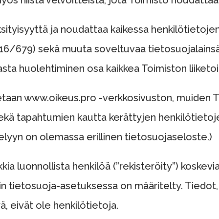
ksityisyyttä ja noudattaa kaikessa henkilötietoj
016/679) sekä muuta soveltuvaa tietosuojalains
asta huolehtiminen osa kaikkea Toimiston liiketo
etaan www.oikeus.pro -verkkosivuston, muiden T
kä tapahtumien kautta kerättyjen henkilötietoje
telyyn on olemassa erillinen
tietosuojaseloste
.)
kkia luonnollista henkilöä (”rekisteröity”) koskevi
uin tietosuoja-asetuksessa on määritelty. Tiedot, 
ä, eivät ole henkilötietoja.