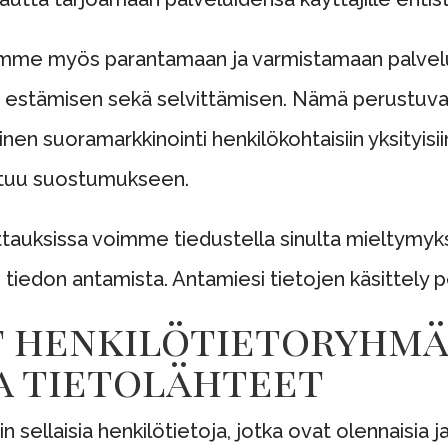
yrimme myös parantamaan ja varmistamaan palve
en estämisen sekä selvittämisen. Nämä perustuva
en suoramarkkinointi henkilökohtaisiin yksityisiin
ustuu suostumukseen.
tauksissa voimme tiedustella sinulta mieltymyksi
iedon antamista. Antamiesi tietojen käsittely p
ät henkilötietoryhmä
ja tietolähteet
n sellaisia henkilötietoja, jotka ovat olennaisia ja