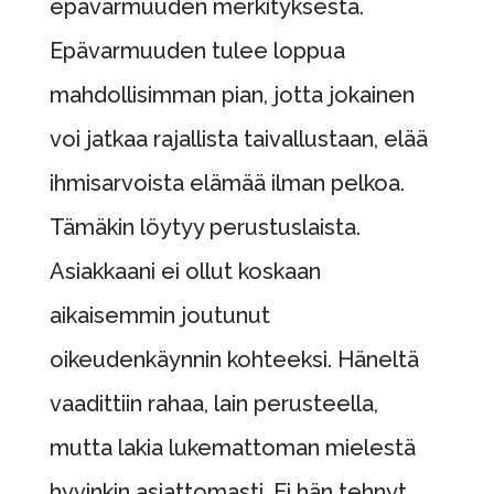
epävarmuuden merkityksestä.
Epävarmuuden tulee loppua
mahdollisimman pian, jotta jokainen
voi jatkaa rajallista taivallustaan, elää
ihmisarvoista elämää ilman pelkoa.
Tämäkin löytyy perustuslaista.
Asiakkaani ei ollut koskaan
aikaisemmin joutunut
oikeudenkäynnin kohteeksi. Häneltä
vaadittiin rahaa, lain perusteella,
mutta lakia lukemattoman mielestä
hyvinkin asiattomasti. Ei hän tehnyt