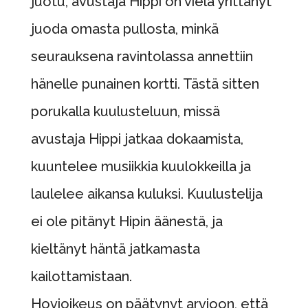
juotu, avustaja Hippi on vielä yrittänyt
juoda omasta pullosta, minkä
seurauksena ravintolassa annettiin
hänelle punainen kortti. Tästä sitten
porukalla kuulusteluun, missä
avustaja Hippi jatkaa dokaamista,
kuuntelee musiikkia kuulokkeilla ja
laulelee aikansa kuluksi. Kuulustelija
ei ole pitänyt Hipin äänestä, ja
kieltänyt häntä jatkamasta
kailottamistaan.
Hovioikeus on päätynyt arvioon, että