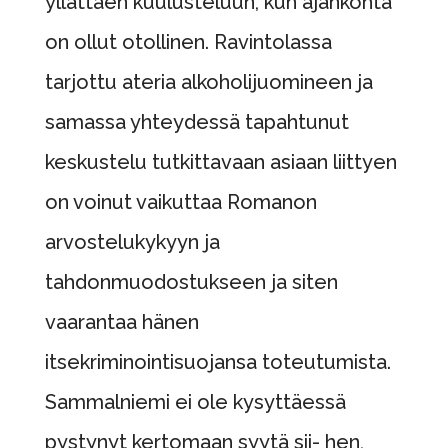
yllättäen kuulusteluun, kun ajankohta
on ollut otollinen. Ravintolassa
tarjottu ateria alkoholijuomineen ja
samassa yhteydessä tapahtunut
keskustelu tutkittavaan asiaan liittyen
on voinut vaikuttaa Romanon
arvostelukykyyn ja
tahdonmuodostukseen ja siten
vaarantaa hänen
itsekriminointisuojansa toteutumista.
Sammalniemi ei ole kysyttäessä
pystynyt kertomaan syytä sii- hen,