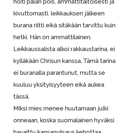
hoiti palan pois, ammattitaitoisesti ja
kivuttomasti. leikkauksen jälkeen
burana riitti eikä sitäkään tarvittu kuin
hetki. Hän on ammattilainen.
Leikkaussalista alkoi rakkaustarina, ei
kylläkään Chrisun kanssa. Tämä tarina
ei buranalla parantunut, mutta se
kuuluu yksityisyyteen eikä aukea
tässä.
Miksi mies menee huutamaan julki
onneaan, koska suomalainen hyväksi
havaittu kansanviisaus kehottaa