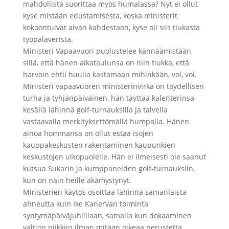
mahdollista suorittaa myös humalassa? Nyt ei ollut
kyse mistään edustamisesta, koska ministerit
kokoontuivat aivan kahdestaan, kyse oli siis tiukasta
työpalaverista.
Ministeri Vapaavuori puolustelee kännäämistään
sillä, että hänen aikataulunsa on niin tiukka, että
harvoin ehtii huulia kastamaan mihinkään, voi, voi.
Ministeri vapaavuoren ministerinvirka on täydellisen
turha ja tyhjänpäiväinen, hän täyttää kalenterinsa
kesällä lähinnä golf-turnauksilla ja talvella
vastaavalla merkityksettömällä humpalla. Hänen
ainoa hommansa on ollut estää isojen
kauppakeskusten rakentaminen kaupunkien
keskustojen ulkopuolelle. Hän ei ilmeisesti ole saanut
kutsua Sukarin ja kumppaneiden golf-turnauksiin,
kun on näin heille äkämystynyt.
Ministerien käytös osoittaa lähinnä samanlaista
ahneutta kuin Ike Kanervan toiminta
syntymäpäiväjuhlillaan, samalla kun dokaaminen
valtion piikkiin ilman mitään oikeaa perustetta