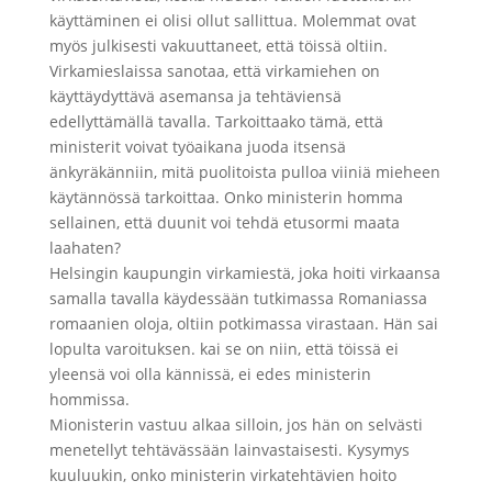
käyttäminen ei olisi ollut sallittua. Molemmat ovat
myös julkisesti vakuuttaneet, että töissä oltiin.
Virkamieslaissa sanotaa, että virkamiehen on
käyttäydyttävä asemansa ja tehtäviensä
edellyttämällä tavalla. Tarkoittaako tämä, että
ministerit voivat työaikana juoda itsensä
änkyräkänniin, mitä puolitoista pulloa viiniä mieheen
käytännössä tarkoittaa. Onko ministerin homma
sellainen, että duunit voi tehdä etusormi maata
laahaten?
Helsingin kaupungin virkamiestä, joka hoiti virkaansa
samalla tavalla käydessään tutkimassa Romaniassa
romaanien oloja, oltiin potkimassa virastaan. Hän sai
lopulta varoituksen. kai se on niin, että töissä ei
yleensä voi olla kännissä, ei edes ministerin
hommissa.
Mionisterin vastuu alkaa silloin, jos hän on selvästi
menetellyt tehtävässään lainvastaisesti. Kysymys
kuuluukin, onko ministerin virkatehtävien hoito