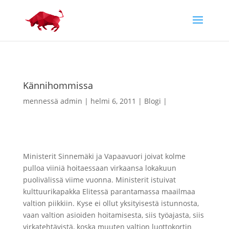
Kännihommissa
mennessä
admin
helmi 6, 2011
Blogi
Ministerit Sinnemäki ja Vapaavuori joivat kolme
pulloa viiniä hoitaessaan virkaansa lokakuun
puolivälissä viime vuonna. Ministerit istuivat
kulttuurikapakka Elitessä parantamassa maailmaa
valtion piikkiin. Kyse ei ollut yksityisestä istunnosta,
vaan valtion asioiden hoitamisesta, siis työajasta, siis
virkatehtävistä, koska muuten valtion luottokortin