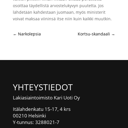
osoittaa täydellistä arvostelukyvyn puutetta. Jos
lähdetään kahdestaan juomaan, myös ministerit
voivat maksaa viininsä itse niin kuin kaikki muutkin.
←
Narkolepsia
Kortsu-skandaali
→
YHTEYSTIEDOT
Lakiasiaintoimisto Kari Uoti Oy
Itälahdenkatu 15-17, 4 krs
00210 Helsinki
Y-tunnus: 3288021-7