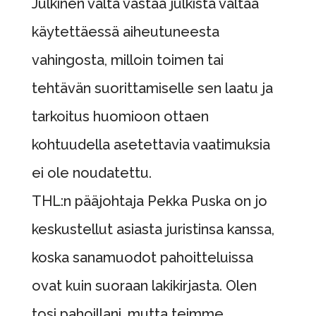
Julkinen valta vastaa julkista valtaa
käytettäessä aiheutuneesta
vahingosta, milloin toimen tai
tehtävän suorittamiselle sen laatu ja
tarkoitus huomioon ottaen
kohtuudella asetettavia vaatimuksia
ei ole noudatettu.
THL:n pääjohtaja Pekka Puska on jo
keskustellut asiasta juristinsa kanssa,
koska sanamuodot pahoitteluissa
ovat kuin suoraan lakikirjasta. Olen
tosi pahoillani, mutta teimme