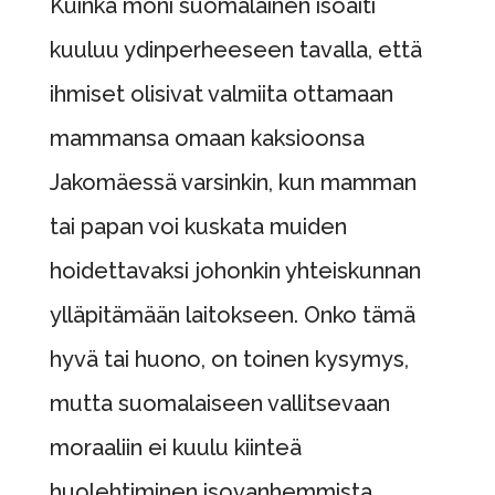
Kuinka moni suomalainen isöäiti
kuuluu ydinperheeseen tavalla, että
ihmiset olisivat valmiita ottamaan
mammansa omaan kaksioonsa
Jakomäessä varsinkin, kun mamman
tai papan voi kuskata muiden
hoidettavaksi johonkin yhteiskunnan
ylläpitämään laitokseen. Onko tämä
hyvä tai huono, on toinen kysymys,
mutta suomalaiseen vallitsevaan
moraaliin ei kuulu kiinteä
huolehtiminen isovanhemmista.