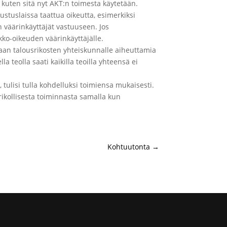
 kuten sitä nyt AKT:n toimesta käytetään.
ustuslaissa taattua oikeutta, esimerkiksi
 väärinkäyttäjät vastuuseen. Jos
ko-oikeuden väärinkäyttäjälle.
maan talousrikosten yhteiskunnalle aiheuttamia
a teolla saati kaikilla teoilla yhteensä ei
, tulisi tulla kohdelluksi toimiensa mukaisesti.
ikollisesta toiminnasta samalla kun
Kohtuutonta
→