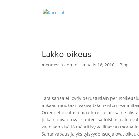
Lakko-oikeus
mennessä
admin
maalis 18, 2010
Blogi
Tätä sanaa ei löydy perustuslain perusoikeuslue
mikään muukaan väkivaltakoneiston osa millään 
Oikeudet eivät elä maailmassa, missä ne olisiva
jotka muovautuvat suhteessa toisiinsa aina vall
vaan sen sisältö määrittyy vallitsevan moraali
Sananvapaus ja yksityisyydensuoja ovat oikeuksi