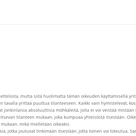
ttelosta, mutta siitä huolimatta tämän oikeuden käyttämisellä yrite
tavalla yrittää puuttua tilanteeseen. Kaikki vain hymistelevät, kos
t jonkinlaisia absoluuttisia möhkäleitä, joita ei voi veistää mistään
itsevan tilanteen mukaan, joka kumpuaa yhteisöstä itsestään. Oikeus
n mukaan, mikä mielletään oikeaksi.
a, jotka joutuvat tinkimään itsestään, jotta toinen voi toteutua. S