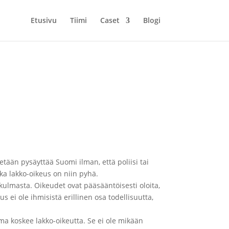
Etusivu
Tiimi
Caset
Blogi
tään pysäyttää Suomi ilman, että poliisi tai
ka lakko-oikeus on niin pyhä.
 kulmasta. Oikeudet ovat pääsääntöisesti oloita,
 ei ole ihmisistä erillinen osa todellisuutta,
ama koskee lakko-oikeutta. Se ei ole mikään