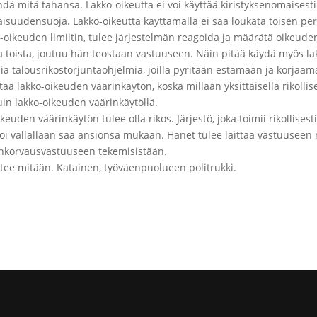
dä mitä tahansa. Lakko-oikeutta ei voi käyttää kiristyksenomaisesti
aisuudensuoja. Lakko-oikeutta käyttämällä ei saa loukata toisen per
-oikeuden limiitin, tulee järjestelmän reagoida ja määrätä oikeuden
 toista, joutuu hän teostaan vastuuseen. Näin pitää käydä myös lak
sia talousrikostorjuntaohjelmia, joilla pyritään estämään ja korjaa
ä lakko-oikeuden väärinkäytön, koska millään yksittäisellä rikollisell
uin lakko-oikeuden väärinkäytöllä.
den väärinkäytön tulee olla rikos. Järjestö, joka toimii rikollisesti
i vallallaan saa ansionsa mukaan. Hänet tulee laittaa vastuuseen r
onkorvausvastuuseen tekemisistään.
 tee mitään. Katainen, työväenpuolueen politrukki.