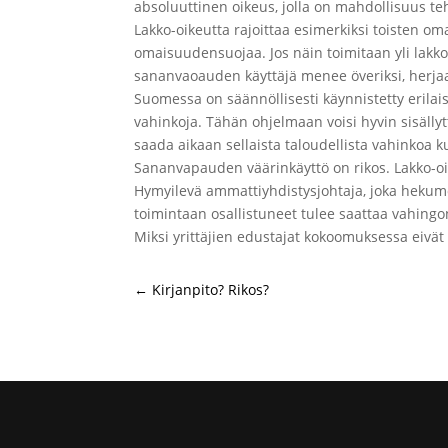
absoluuttinen oikeus, jolla on mahdollisuus teh
Lakko-oikeutta rajoittaa esimerkiksi toisten om
omaisuudensuojaa. Jos näin toimitaan yli lakko
sananvaoauden käyttäjä menee överiksi, herjaa
Suomessa on säännöllisesti käynnistetty erilai
vahinkoja. Tähän ohjelmaan voisi hyvin sisällyttä
saada aikaan sellaista taloudellista vahinkoa k
Sananvapauden väärinkäyttö on rikos. Lakko-oikeu
Hymyilevä ammattiyhdistysjohtaja, joka hekumo
toimintaan osallistuneet tulee saattaa vahing
Miksi yrittäjien edustajat kokoomuksessa eivät
←
Kirjanpito? Rikos?