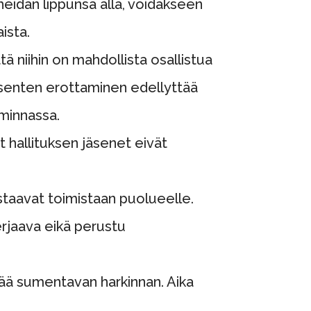
 heidän lippunsa alla, voidakseen
ista.
ä niihin on mahdollista osallistua
 Jäsenten erottaminen edellyttää
iminnassa.
t hallituksen jäsenet eivät
astaavat toimistaan puolueelle.
erjaava eikä perustu
ttää sumentavan harkinnan. Aika