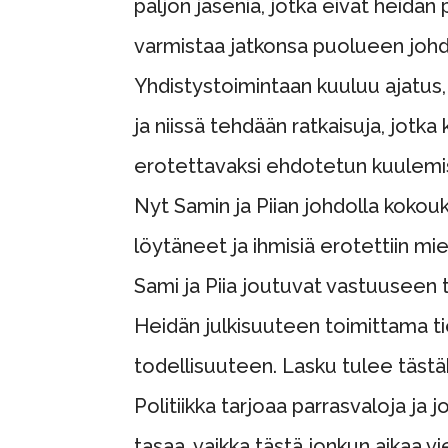
paljon jäseniä, jotka eivät heidän
varmistaa jatkonsa puolueen johdos
Yhdistystoimintaan kuuluu ajatus, 
ja niissä tehdään ratkaisuja, jotk
erotettavaksi ehdotetun kuulemis
Nyt Samin ja Piian johdolla kokouk
löytäneet ja ihmisiä erotettiin mi
Sami ja Piia joutuvat vastuuseen 
Heidän julkisuuteen toimittama ti
todellisuuteen. Lasku tulee tästä
Politiikka tarjoaa parrasvaloja ja
tasaa, vaikka tästä jonkun aikaa v