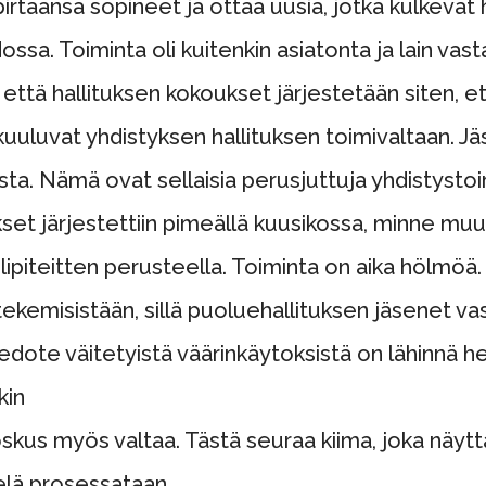
 pirtaansa sopineet ja ottaa uusia, jotka kulkevat
sa. Toiminta oli kuitenkin asiatonta ja lain vasta
että hallituksen kokoukset järjestetään siten, ett
a kuuluvat yhdistyksen hallituksen toimivaltaan.
ta. Nämä ovat sellaisia perusjuttuja yhdistysto
set järjestettiin pimeällä kuusikossa, minne muu
elipiteitten perusteella. Toiminta on aika hölmöä.
tekemisistään, sillä puoluehallituksen jäsenet v
edote väitetyistä väärinkäytoksistä on lähinnä h
kin
 joskus myös valtaa. Tästä seuraa kiima, joka näy
ielä prosessataan.