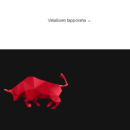
Velallisen tapporaha
→