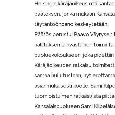
Helsingin käräjäoikeus otti kanta
päätöksen, jonka mukaan Kansalai
täytäntöönpano keskeytetään.
Päätös perustui Paavo Väyrysen 
hallituksen lainvastainen toimint
puoluekokoukseen, joka pidettiin 
Käräjäoikeuden ratkaisu toimitetti
samaa hullutustaan, nyt erottamal
asianmukaisesti koolle. Sami Kilp
tuomioistuimen ratkaisuista piitt
Kansalaispuolueen Sami Kilpeläise