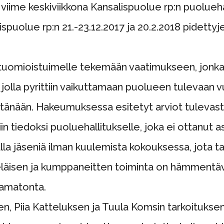
a viime keskiviikkona Kansalispuolue rp:n puolue
spuolue rp:n 21.-23.12.2017 ja 20.2.2018 pidett
tuomioistuimelle tekemään vaatimukseen, jonka
a, jolla pyrittiin vaikuttamaan puolueen tulevaan
tänään. Hakeumuksessa esitetyt arviot tulevasta
in tiedoksi puoluehallitukselle, joka ei ottanut a
la jäseniä ilman kuulemista kokouksessa, jota t
eläisen ja kumppaneitten toiminta on hämmentävän
aamatonta.
n, Piia Katteluksen ja Tuula Komsin tarkoitukse