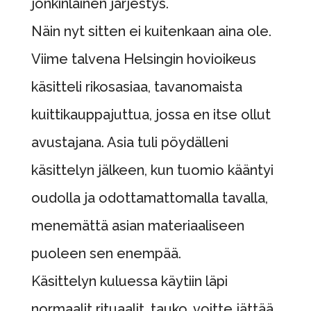
jonkinlainen järjestys.
Näin nyt sitten ei kuitenkaan aina ole.
Viime talvena Helsingin hovioikeus
käsitteli rikosasiaa, tavanomaista
kuittikauppajuttua, jossa en itse ollut
avustajana. Asia tuli pöydälleni
käsittelyn jälkeen, kun tuomio kääntyi
oudolla ja odottamattomalla tavalla,
menemättä asian materiaaliseen
puoleen sen enempää.
Käsittelyn kuluessa käytiin läpi
normaalit rituaalit, tauko, voitte jättää