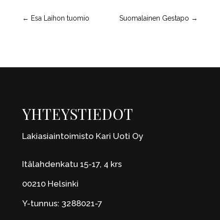
←
Esa Laihon tuomio
Suomalainen Gestapo
→
YHTEYSTIEDOT
Lakiasiaintoimisto Kari Uoti Oy
Itälahdenkatu 15-17, 4 krs
00210 Helsinki
Y-tunnus: 3288021-7