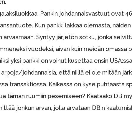
en.
alaksiluokkaa. Pankin johdannaisvastuut ovat 46
santuote. Kun pankki lakkaa olemasta, näiden v
än arvaamaan. Syntyy järjetön sotku, jonka selvittä
mmeneksi vuodeksi, aivan kuin meidän omassa pan
ksi yksi pankki on voinut kusettaa ensin USA:ssa,
 arpoja/johdannaisia, että niillä ei ole mitään jär
ssa transaktiossa. Kaikessa on kyse puhtaasta s
tua tämän ruumiin pesemiseen? Kaataako DB myö
hittää jonkun arvan, jolla arvataan DB:n kaatumis