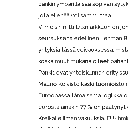
pankin ympärillä saa sopivan sytyk
jota ei enää voi sammuttaa.
Viimeisin niitti DB:n arkkuun on j
seurauksena edellinen Lehman Bro
yrityksiä tässä veivauksessa, mistä
koska muut mukana olleet pahante
Pankit ovat yhteiskunnan erityissu
Mauno Koivisto käski tuomioistuim
Euroopassa tämä sama logiikka on h
eurosta ainakin 77 % on päätynyt ei
Kreikalle ilman vakuuksia. EU-ihmi