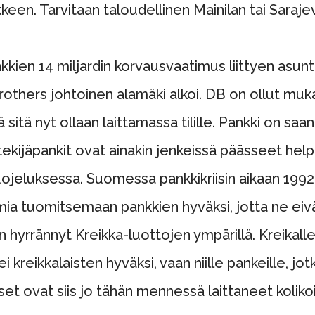
keen. Tarvitaan taloudellinen Mainilan tai Saraje
enkkien 14 miljardin korvausvaatimus liittyen asu
thers johtoinen alamäki alkoi. DB on ollut muk
 sitä nyt ollaan laittamassa tilille. Pankki on saan
kijäpankit ovat ainakin jenkeissä päässeet hel
ojeluksessa. Suomessa pankkikriisin aikaan 1992 
ia tuomitsemaan pankkien hyväksi, jotta ne eivät
yrrännyt Kreikka-luottojen ympärillä. Kreikalle 
 kreikkalaisten hyväksi, vaan niille pankeille, jo
set ovat siis jo tähän mennessä laittaneet koliko