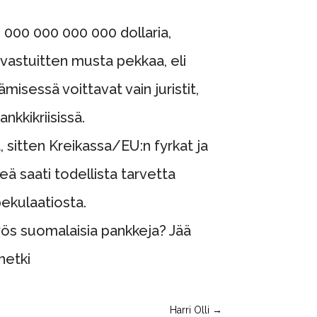
 000 000 000 000 dollaria,
astuitten musta pekkaa, eli
misessä voittavat vain juristit,
kkikriisissä.
 sitten Kreikassa/EU:n fyrkat ja
keä saati todellista tarvetta
pekulaatiosta.
s suomalaisia pankkeja? Jää
hetki
Harri Olli
→