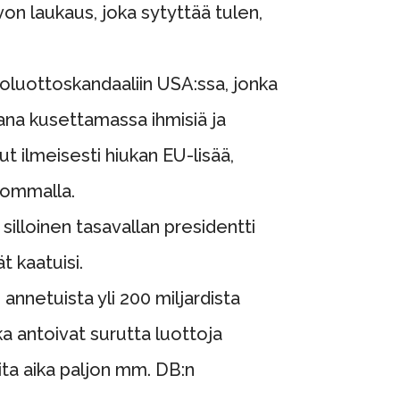
von laukaus, joka sytyttää tulen,
ntoluottoskandaaliin USA:ssa, jonka
ana kusettamassa ihmisiä ja
ut ilmeisesti hiukan EU-lisää,
pommalla.
silloinen tasavallan presidentti
 kaatuisi.
annetuista yli 200 miljardista
tka antoivat surutta luottoja
ita aika paljon mm. DB:n