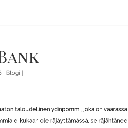
Bank
6
Blogi
aton taloudellinen ydinpommi, joka on vaarassa
mmia ei kukaan ole räjäyttämässä, se räjähtänee 