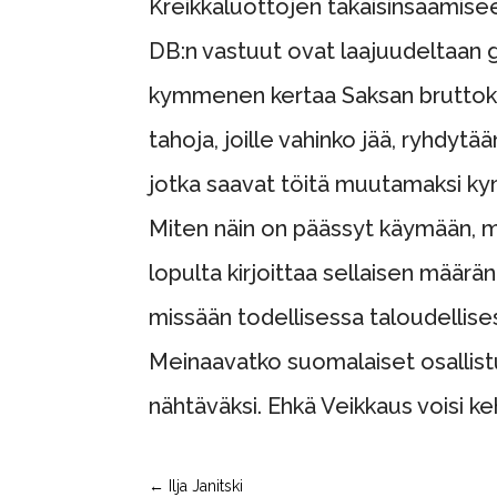
Kreikkaluottojen takaisinsaamise
DB:n vastuut ovat laajuudeltaan g
kymmenen kertaa Saksan bruttokan
tahoja, joille vahinko jää, ryhdytä
jotka saavat töitä muutamaksi ky
Miten näin on päässyt käymään, mi
lopulta kirjoittaa sellaisen määrän
missään todellisessa taloudellise
Meinaavatko suomalaiset osallis
nähtäväksi. Ehkä Veikkaus voisi ke
←
Ilja Janitski