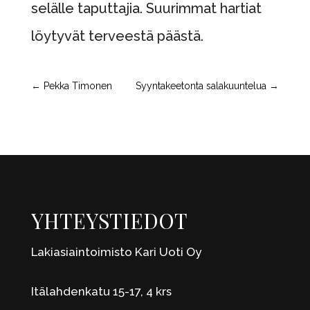
selälle taputtajia. Suurimmat hartiat
löytyvät terveestä päästä.
←
Pekka Timonen
Syyntakeetonta salakuuntelua
→
YHTEYSTIEDOT
Lakiasiaintoimisto Kari Uoti Oy
Itälahdenkatu 15-17, 4 krs