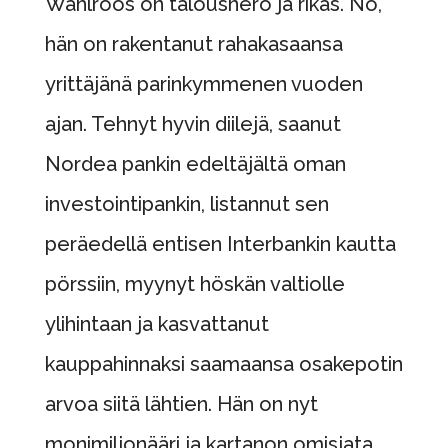
Wahlroos on talousnero ja rikas. No,
hän on rakentanut rahakasaansa
yrittäjänä parinkymmenen vuoden
ajan. Tehnyt hyvin diilejä, saanut
Nordea pankin edeltäjältä oman
investointipankin, listannut sen
peräedellä entisen Interbankin kautta
pörssiin, myynyt höskän valtiolle
ylihintaan ja kasvattanut
kauppahinnaksi saamaansa osakepotin
arvoa siitä lähtien. Hän on nyt
monimiljonääri ja kartanon omisjata