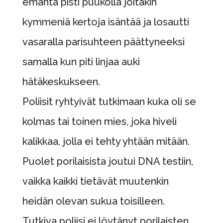
emäntä pisti puukolla joitakin
kymmeniä kertoja isäntää ja losautti
vasaralla parisuhteen päättyneeksi
samalla kun piti linjaa auki
hätäkeskukseen.
Poliisit ryhtyivät tutkimaan kuka oli se
kolmas tai toinen mies, joka hiveli
kalikkaa, jolla ei tehty yhtään mitään.
Puolet porilaisista joutui DNA testiin,
vaikka kaikki tietävät muutenkin
heidän olevan sukua toisilleen.
Tutkiva poliisi ei löytänyt porilaisten