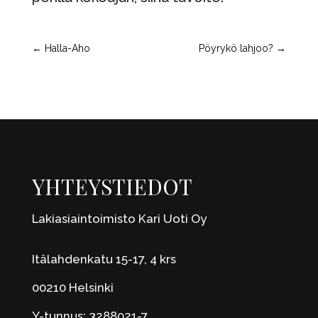
←
Halla-Aho
Pöyrykö lahjoo?
→
YHTEYSTIEDOT
Lakiasiaintoimisto Kari Uoti Oy
Itälahdenkatu 15-17, 4 krs
00210 Helsinki
Y-tunnus: 3288021-7