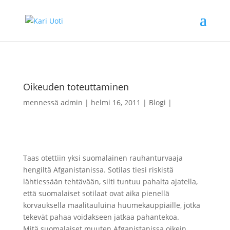
Oikeuden toteuttaminen
mennessä
admin
helmi 16, 2011
Blogi
Taas otettiin yksi suomalainen rauhanturvaaja
hengiltä Afganistanissa. Sotilas tiesi riskistä
lähtiessään tehtävään, silti tuntuu pahalta ajatella,
että suomalaiset sotilaat ovat aika pienellä
korvauksella maalitauluina huumekauppiaille, jotka
tekevät pahaa voidakseen jatkaa pahantekoa.
Mitä suomalaiset muuten Afganistanissa oikein