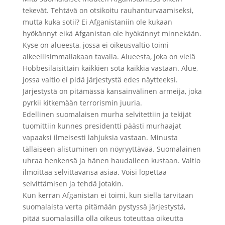
tekevät. Tehtävä on otsikoitu rauhanturvaamiseksi,
mutta kuka sotii? Ei Afganistaniin ole kukaan
hyökännyt eikä Afganistan ole hyökännyt minnekään.
Kyse on alueesta, jossa ei oikeusvaltio toimi
alkeellisimmallakaan tavalla. Alueesta, joka on vielä
Hobbesilaisittain kaikkien sota kaikkia vastaan. Alue,
jossa valtio ei pidä järjestystä edes näytteeksi.
Järjestystä on pitämässä kansainvälinen armeija, joka
pyrkii kitkemään terrorismin juuria.
Edellinen suomalaisen murha selvitettiin ja tekijät
tuomittiin kunnes presidentti päästi murhaajat
vapaaksi ilmeisesti lahjuksia vastaan. Minusta
tällaiseen alistuminen on nöyryyttävää. Suomalainen
uhraa henkensä ja hänen haudalleen kustaan. Valtio
ilmoittaa selvittävänsä asiaa. Voisi lopettaa
selvittämisen ja tehdä jotakin.
Kun kerran Afganistan ei toimi, kun siellä tarvitaan
suomalaista verta pitämään pystyssä järjestystä,
pitää suomalasilla olla oikeus toteuttaa oikeutta