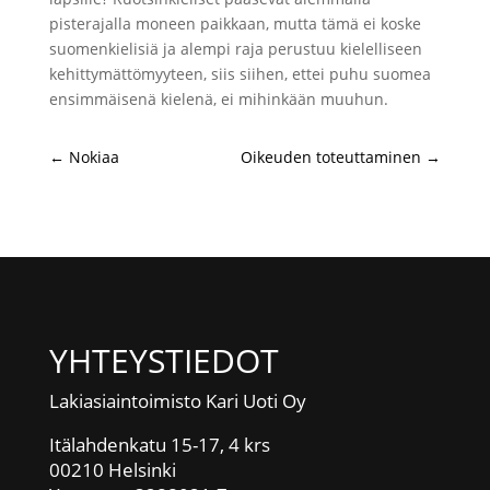
pisterajalla moneen paikkaan, mutta tämä ei koske
suomenkielisiä ja alempi raja perustuu kielelliseen
kehittymättömyyteen, siis siihen, ettei puhu suomea
ensimmäisenä kielenä, ei mihinkään muuhun.
←
Nokiaa
Oikeuden toteuttaminen
→
YHTEYSTIEDOT
Lakiasiaintoimisto Kari Uoti Oy
Itälahdenkatu 15-17, 4 krs
00210 Helsinki