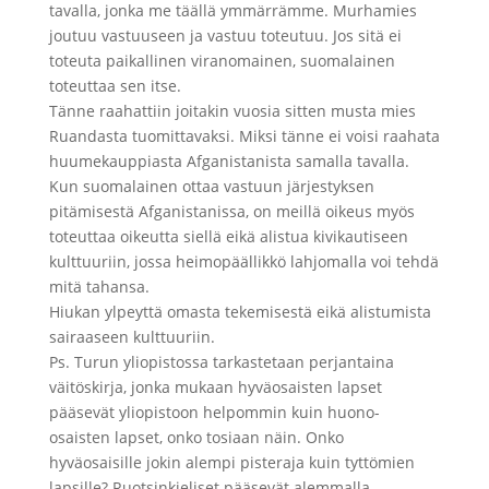
tavalla, jonka me täällä ymmärrämme. Murhamies
joutuu vastuuseen ja vastuu toteutuu. Jos sitä ei
toteuta paikallinen viranomainen, suomalainen
toteuttaa sen itse.
Tänne raahattiin joitakin vuosia sitten musta mies
Ruandasta tuomittavaksi. Miksi tänne ei voisi raahata
huumekauppiasta Afganistanista samalla tavalla.
Kun suomalainen ottaa vastuun järjestyksen
pitämisestä Afganistanissa, on meillä oikeus myös
toteuttaa oikeutta siellä eikä alistua kivikautiseen
kulttuuriin, jossa heimopäällikkö lahjomalla voi tehdä
mitä tahansa.
Hiukan ylpeyttä omasta tekemisestä eikä alistumista
sairaaseen kulttuuriin.
Ps. Turun yliopistossa tarkastetaan perjantaina
väitöskirja, jonka mukaan hyväosaisten lapset
pääsevät yliopistoon helpommin kuin huono-
osaisten lapset, onko tosiaan näin. Onko
hyväosaisille jokin alempi pisteraja kuin tyttömien
lapsille? Ruotsinkieliset pääsevät alemmalla