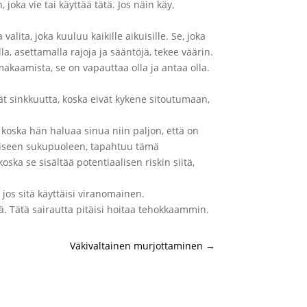
 joka vie tai käyttää tätä. Jos näin käy,
alita, joka kuuluu kaikille aikuisille. Se, joka
, asettamalla rajoja ja sääntöjä, tekee väärin.
makaamista, se on vapauttaa olla ja antaa olla.
vät sinkkuutta, koska eivät kykene sitoutumaan,
oska hän haluaa sinua niin paljon, että on
aiseen sukupuoleen, tapahtuu tämä
oska se sisältää potentiaalisen riskin siitä,
jos sitä käyttäisi viranomainen.
. Tätä sairautta pitäisi hoitaa tehokkaammin.
Väkivaltainen murjottaminen
→