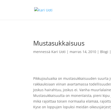
Mustasukkaisuus
mennessä
Kari Uoti
marras 14, 2010
Blogi
Pikkujouluaika on mustasukkaisuuden suurta juh
rakkauksiaan viinan avartamassa todellisuude
Joskus hairahtuu, joskus ei. Vanha muurlalainen
Mustasukkaisuutta on monenlaista, pieni kipu j
mikä rajoittaa toisen normaalia elämää, rajoit
Kyse on loppujen lopuksi meidän oikeusjärjest