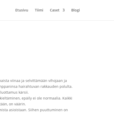
Etusivu
Tiimi
Caset
Blogi
ista viinaa ja selvittämään vihojaan ja
umppaninsa hairahtuvan rakkauden polulta.
 luottamus kärsii.
ieltäminen, epäily ei ole normaalia. Kaikki
tään, on väärin.
mista asioistaan. Siihen puuttuminen on