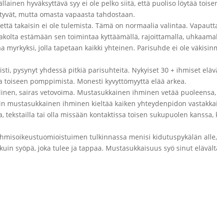
llainen hyväksyttävä syy ei ole pelko siitä, että puoliso löytää toisen,
ytyvät, mutta omasta vapaasta tahdostaan.
, että takaisin ei ole tulemista. Tämä on normaalia valintaa. Vapautta v
olta estämään sen toimintaa kyttäämällä, rajoittamalla, uhkaamalla
 myrkyksi, jolla tapetaan kaikki yhteinen. Parisuhde ei ole väkisin
isti, pysynyt yhdessä pitkiä parisuhteita. Nykyiset 30 + ihmiset elä
 toiseen pomppimista. Monesti kyvyttömyyttä elää arkea.
inen, sairas vetovoima. Mustasukkainen ihminen vetää puoleensa, k
yvin mustasukkainen ihminen kieltää kaiken yhteydenpidon vastakk
, tekstailla tai olla missään kontaktissa toisen sukupuolen kanssa, k
 ihmisoikeustuomioistuimen tulkinnassa menisi kidutuspykälän alle, 
in syöpä, joka tulee ja tappaa. Mustasukkaisuus syö sinut elävältä