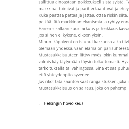
sallittua ainoastaan poikkeuksellisista syistä. Tä
markkinat toimivat ja parit erkaantuvat ja ehe
Kuka päättää pettää ja jättää, ottaa riskin siitä
pelkää tätä markkinamekanismia ja ryhtyy ennak
Hänen sisällään suuri arkuus ja heikkous kasvaa
Jos siihen ei kykene, olkoon yksin.
Minun ikäpolveni on istunut kakkunsa aika tiivi
olemaan yhdessä, vaan elämä on parisuhteesta
Mustasukkaisuuteen liittyy myös jokin kummall
valmis käyttäytymään täysin tolkuttomasti. H
tarkoituksella tai vahingossa. Sinä et saa puhua
että yhteydenpito syvenee.
Jos rikot tätä sääntöä saat rangaistuksen, joka
Mustasukkaisuus on sairaus, joka on pahempi ku
←
Helsingin hovioikeus