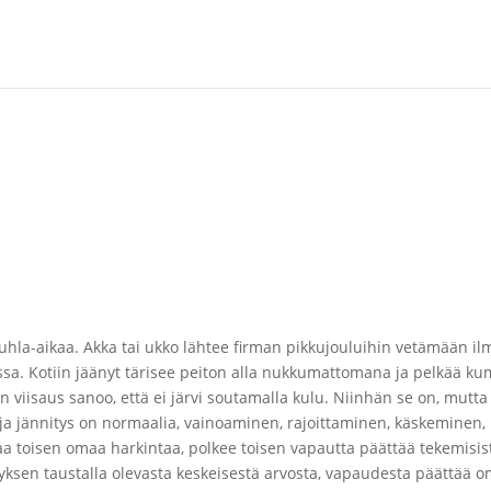
la-aikaa. Akka tai ukko lähtee firman pikkujouluihin vetämään ilma
ssa. Kotiin jäänyt tärisee peiton alla nukkumattomana ja pelkää k
 viisaus sanoo, että ei järvi soutamalla kulu. Niinhän se on, mutta
a jännitys on normaalia, vainoaminen, rajoittaminen, käskeminen, k
taa toisen omaa harkintaa, polkee toisen vapautta päättää tekemisis
yksen taustalla olevasta keskeisestä arvosta, vapaudesta päättää o