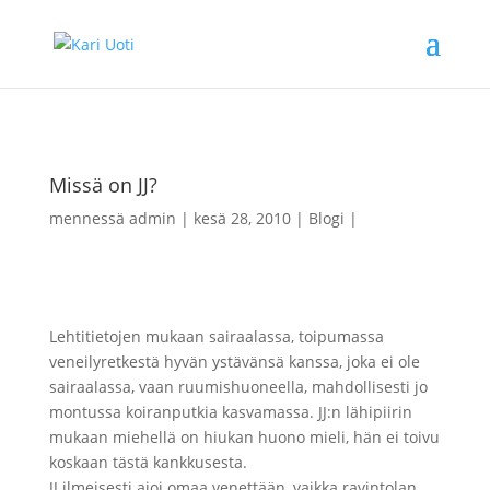
Missä on JJ?
mennessä
admin
kesä 28, 2010
Blogi
Lehtitietojen mukaan sairaalassa, toipumassa
veneilyretkestä hyvän ystävänsä kanssa, joka ei ole
sairaalassa, vaan ruumishuoneella, mahdollisesti jo
montussa koiranputkia kasvamassa. JJ:n lähipiirin
mukaan miehellä on hiukan huono mieli, hän ei toivu
koskaan tästä kankkusesta.
JJ ilmeisesti ajoi omaa venettään, vaikka ravintolan