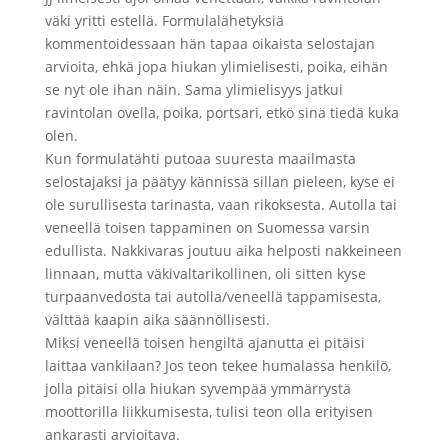
väki yritti estellä. Formulalähetyksiä
kommentoidessaan hän tapaa oikaista selostajan
arvioita, ehkä jopa hiukan ylimielisesti, poika, eihän
se nyt ole ihan näin. Sama ylimielisyys jatkui
ravintolan ovella, poika, portsari, etkö sinä tiedä kuka
olen.
Kun formulatähti putoaa suuresta maailmasta
selostajaksi ja päätyy kännissä sillan pieleen, kyse ei
ole surullisesta tarinasta, vaan rikoksesta. Autolla tai
veneellä toisen tappaminen on Suomessa varsin
edullista. Nakkivaras joutuu aika helposti nakkeineen
linnaan, mutta väkivaltarikollinen, oli sitten kyse
turpaanvedosta tai autolla/veneellä tappamisesta,
välttää kaapin aika säännöllisesti.
Miksi veneellä toisen hengiltä ajanutta ei pitäisi
laittaa vankilaan? Jos teon tekee humalassa henkilö,
jolla pitäisi olla hiukan syvempää ymmärrystä
moottorilla liikkumisesta, tulisi teon olla erityisen
ankarasti arvioitava.