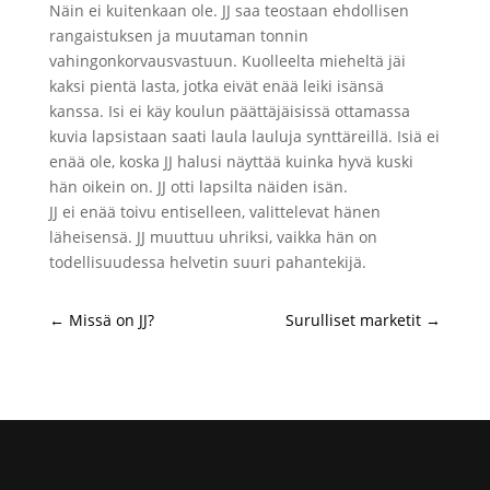
Näin ei kuitenkaan ole. JJ saa teostaan ehdollisen
rangaistuksen ja muutaman tonnin
vahingonkorvausvastuun. Kuolleelta mieheltä jäi
kaksi pientä lasta, jotka eivät enää leiki isänsä
kanssa. Isi ei käy koulun päättäjäisissä ottamassa
kuvia lapsistaan saati laula lauluja synttäreillä. Isiä ei
enää ole, koska JJ halusi näyttää kuinka hyvä kuski
hän oikein on. JJ otti lapsilta näiden isän.
JJ ei enää toivu entiselleen, valittelevat hänen
läheisensä. JJ muuttuu uhriksi, vaikka hän on
todellisuudessa helvetin suuri pahantekijä.
←
Missä on JJ?
Surulliset marketit
→