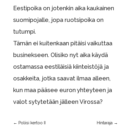
Eestipoika on jotenkin aika kaukainen
suomipojalle, jopa ruotsipoika on
tutumpi.
Tämän ei kuitenkaan pitäisi vaikuttaa
businekseen. Olisiko nyt aika käydä
ostamassa eestiläisiä kiinteistöjä ja
osakkeita, jotka saavat ilmaa alleen,
kun maa pääsee euron yhteyteen ja
valot sytytetään jälleen Virossa?
←
Poliisi kertoo II
Hintaraja
→