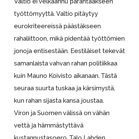
Valtio ei velkaannu parantaakseen
työttömyyttä. Valtio pitäytyy
eurokriteereissä päästäkseen
rahaliittoon, mikä pidentää työttömien
jonoja entisestään. Eestiläiset tekevät
samanlaista vahvan rahan politiikkaa
kuin Mauno Koivisto aikanaan. Tästä
seuraa suurta tuskaa ja kärsimystä,
kun rahan sijasta kansa joustaa.
Viron ja Suomen välissä on vähän
vettä ja hämmästyttävä
kustannustasoero. Talo Lahden