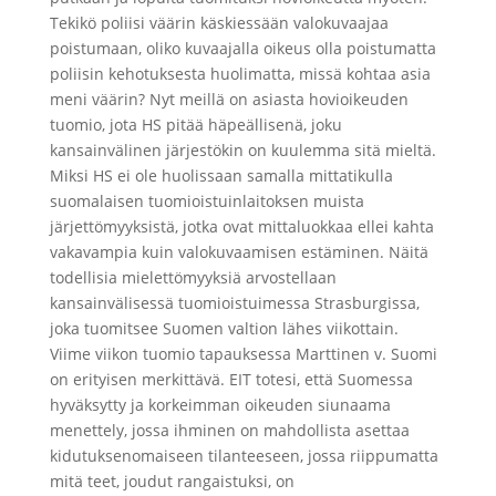
Tekikö poliisi väärin käskiessään valokuvaajaa
poistumaan, oliko kuvaajalla oikeus olla poistumatta
poliisin kehotuksesta huolimatta, missä kohtaa asia
meni väärin? Nyt meillä on asiasta hovioikeuden
tuomio, jota HS pitää häpeällisenä, joku
kansainvälinen järjestökin on kuulemma sitä mieltä.
Miksi HS ei ole huolissaan samalla mittatikulla
suomalaisen tuomioistuinlaitoksen muista
järjettömyyksistä, jotka ovat mittaluokkaa ellei kahta
vakavampia kuin valokuvaamisen estäminen. Näitä
todellisia mielettömyyksiä arvostellaan
kansainvälisessä tuomioistuimessa Strasburgissa,
joka tuomitsee Suomen valtion lähes viikottain.
Viime viikon tuomio tapauksessa Marttinen v. Suomi
on erityisen merkittävä. EIT totesi, että Suomessa
hyväksytty ja korkeimman oikeuden siunaama
menettely, jossa ihminen on mahdollista asettaa
kidutuksenomaiseen tilanteeseen, jossa riippumatta
mitä teet, joudut rangaistuksi, on