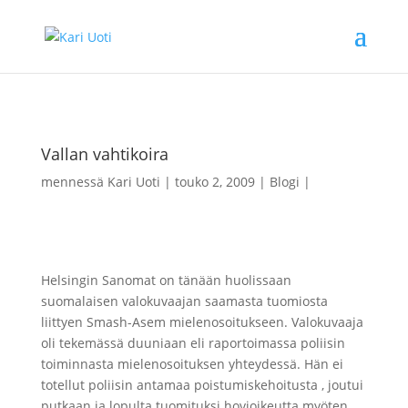
Vallan vahtikoira
mennessä
Kari Uoti
touko 2, 2009
Blogi
Helsingin Sanomat on tänään huolissaan
suomalaisen valokuvaajan saamasta tuomiosta
liittyen Smash-Asem mielenosoitukseen. Valokuvaaja
oli tekemässä duuniaan eli raportoimassa poliisin
toiminnasta mielenosoituksen yhteydessä. Hän ei
totellut poliisin antamaa poistumiskehoitusta , joutui
putkaan ja lopulta tuomituksi hovioikeutta myöten.