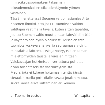
ihmisoikeussopimuksen takaaman
oikeudenmukaisen oikeudenkäynnin ytimen
vastainen.
Tässä menettelyssä Suomen valtion asiamies Arto
Kosonen ilmoitti, että jos EIT tuomitsee valtion
valittajan vaatimalla tavalla, kuten sitten tapahtui,
joutuu Suomen valtio muuttamaan lainsäädäntöään
ja käytäntöjään hyvin oleellisesti. Missä on tätä
tuomiota koskeva analyysi ja seuraamusarviointi,
minkälaisia laittomuuksia ja vääryyksiä on tämän
mielettömyyden taustalla vuosien mittaan.
Valokuvaajan hutkimiseen verrattuna puhutaan
aivan toisentasoisista väärinkäytöksistä.
Media, joka ei kykene hoitamaan tehtäväänsä,
sietääkin kuolla pois, tilalle kasvaa jotakin muuta,
suora kansalaisvaikuttaminen eri keinoin.
←
Tuomarin vastuu
Wincapita
→