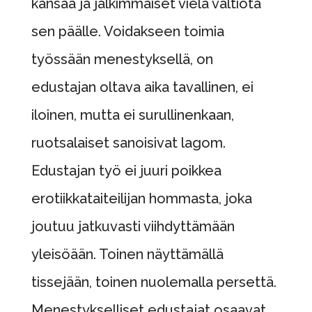
kansaa ja jälkimmäiset vielä valtiota
sen päälle. Voidakseen toimia
työssään menestyksellä, on
edustajan oltava aika tavallinen, ei
iloinen, mutta ei surullinenkaan,
ruotsalaiset sanoisivat lagom.
Edustajan työ ei juuri poikkea
erotiikkataiteilijan hommasta, joka
joutuu jatkuvasti viihdyttämään
yleisöään. Toinen näyttämällä
tissejään, toinen nuolemalla persettä.
Menestykselliset edustajat osaavat