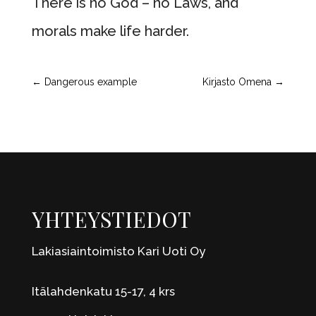
There is no God – no Laws, and
morals make life harder.
←
Dangerous example
Kirjasto Omena
→
YHTEYSTIEDOT
Lakiasiaintoimisto Kari Uoti Oy
Itälahdenkatu 15-17, 4 krs