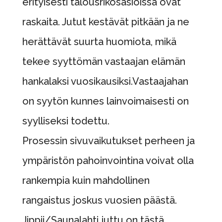
erityisesti talousrikosasioissa ovat
raskaita. Jutut kestävät pitkään ja ne
herättävät suurta huomiota, mikä
tekee syyttömän vastaajan elämän
hankalaksi vuosikausiksi.Vastaajahan
on syytön kunnes lainvoimaisesti on
syylliseksi todettu.
Prosessin sivuvaikutukset perheen ja
ympäristön pahoinvointina voivat olla
rankempia kuin mahdollinen
rangaistus joskus vuosien päästä.
Jippii/Saunalahti juttu on tästä