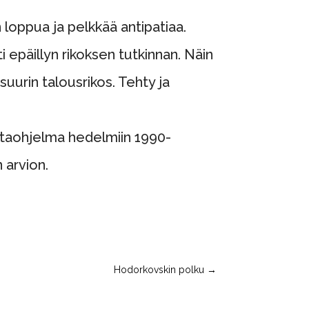
n loppua ja pelkkää antipatiaa.
i epäillyn rikoksen tutkinnan. Näin
uurin talousrikos. Tehty ja
ntaohjelma hedelmiin 1990-
 arvion.
Hodorkovskin polku
→