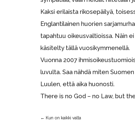
Kaksi erilaista rikosepäilyä, tois
Englantilainen huorien sarjamurhaa
tapahtuu oikeusvaltioissa. Näin e
käsitelty tällä vuosikymmenellä.
Vuonna 2007 ihmisoikeustuomiois
luvulta. Saa nähdä miten Suomen r
Luulen, että aika huonosti.
There is no God – no Law, but the
←
Kun on kaikki valta