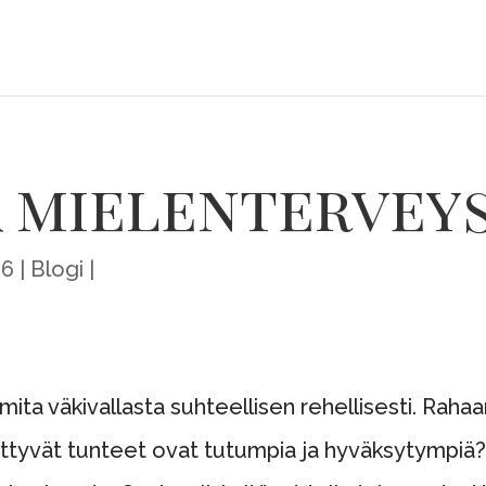
ja mielenterve
06
Blogi
a väkivallasta suhteellisen rehellisesti. Rahaan
liittyvät tunteet ovat tutumpia ja hyväksytympiä