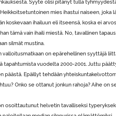
uhkauksesta. Syyte olisi pitänyt tulla tyhmyydest
. Heikkoitsetuntoinen mies ihastui naiseen, joka l
än koskevaan ihailuun eli itseensä, koska ei arvos
n tämä vain ihaili miestä. No, tavallinen tapaus
aan silmät mustina.
valloitusmatkaan on epärehellinen syyttäjä liittä
iä tapahtumista vuodelta 2000-2001. Juttu päätt
äästä. Epäillyt tehdään yhteiskuntakelvottomik
htuu? Onko se ottanut jonkun rahoja? Aihe on s
n osoittautunut helvetin tavalliseksi typerykseks
a paloitellaan median silppurissa elämättömiksi.