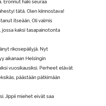
ä. Eronnut haki seuraa
ähestyi tätä. Olen kiinnostava!
tanut itseään. Oli valmis
, jossa kaksi tasapainotonta
nyt rikosepäilyjä. Nyt
yy aikanaan Helsingin
si vuosikausiksi. Perheet elävät
eksikäs, päästään pätkimään
i. Jippii miehet eivät saa