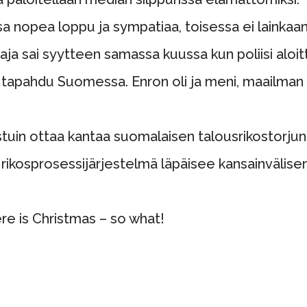
essa nopea loppu ja sympatiaa, toisessa ei lainkaa
ja sai syytteen samassa kuussa kun poliisi aloitt
i tapahdu Suomessa. Enron oli ja meni, maailman s
tuin ottaa kantaa suomalaisen talousrikostorju
ikosprosessijärjestelmä läpäisee kansainvälisen
re is Christmas – so what!