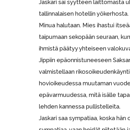
Jaskari sai syytteen laittomasta 
tallinnalaisen hotellin yökerhosta
Minua halutaan. Mies ihastui itseä
taipumaan sekopään seuraan, kunha
ihmistä päätyy yhteiseen valokuv
Jippiin epäonnistuneeseen Saksan 
valmistellaan rikosoikeudenkäynt
hovioikeudessa muutaman vuoden p
epävarmuudessa, mitä isälle tapa
lehden kannessa pullistelleita.
Jaskari saa sympatiaa, koska hän o
sympatiaa, vaan heidät niitetään j